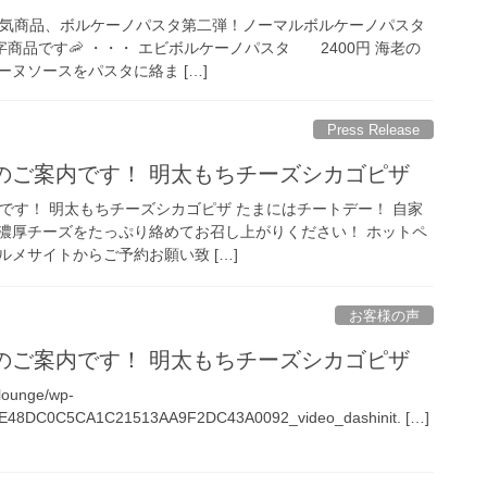
人気商品、ボルケーノパスタ第二弾！ノーマルボルケーノパスタ
字商品です🦐 ・・・ エビボルケーノパスタ 2400円 海老の
ヌソースをパスタに絡ま […]
Press Release
のご案内です！ 明太もちチーズシカゴピザ
です！ 明太もちチーズシカゴピザ たまにはチートデー！ 自家
濃厚チーズをたっぷり絡めてお召し上がりください！ ホットペ
メサイトからご予約お願い致 […]
お客様の声
のご案内です！ 明太もちチーズシカゴピザ
-lounge/wp-
4/2E48DC0C5CA1C21513AA9F2DC43A0092_video_dashinit. […]