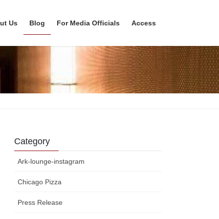
ut Us
Blog
For Media Officials
Access
Category
Ark-lounge-instagram
Chicago Pizza
Press Release