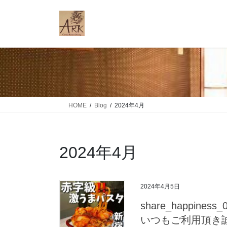
コ
ナ
ン
ビ
テ
ゲ
ン
ー
ツ
シ
に
ョ
移
ン
動
に
移
HOME
Blog
2024年4月
動
2024年4月
2024年4月5日
share_happin
いつもご利用頂き