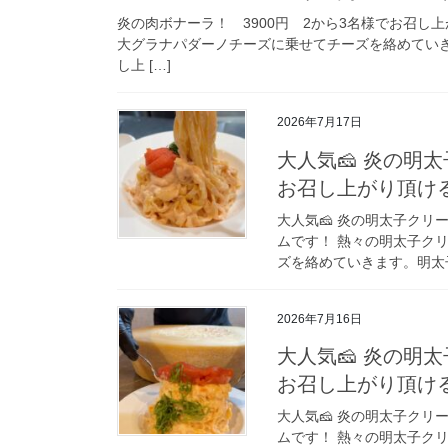
炎の肉ボナーラ！ 3900円 2から3名様でお召し
大グラナパダーノチーズに乗せてチーズを絡めてい
し上 […]
2026年7月17日
大人気🧀 炎の明
お召し上がり頂け
大人気🧀 炎の明太子クリ
ムです！ 熱々の明太子ク
ズを絡めていきます。明太子
2026年7月16日
大人気🧀 炎の明
お召し上がり頂け
大人気🧀 炎の明太子クリ
ムです！ 熱々の明太子ク