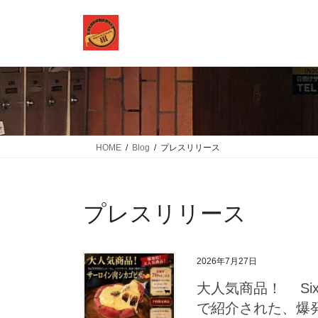
コ
ナ
ン
ビ
テ
ゲ
ン
ー
ツ
シ
に
ョ
移
ン
動
に
移
HOME
Blog
プレスリリース
動
プレスリリース
2026年7月27日
大人気商品！ Si
で紹介された、爆