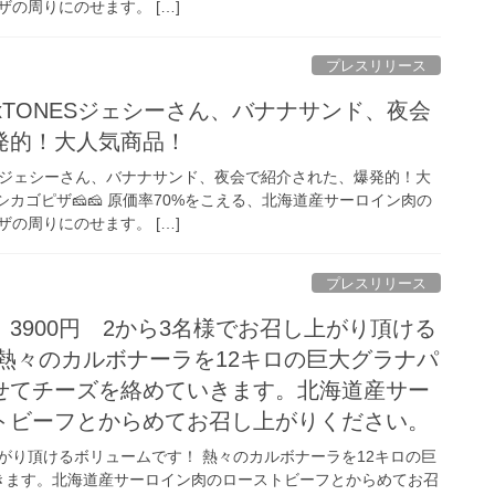
の周りにのせます。 […]
プレスリリース
xTONESジェシーさん、バナナサンド、夜会
発的！大人気商品！
ESジェシーさん、バナナサンド、夜会で紹介された、爆発的！大
シカゴピザ🧀🧀 原価率70%をこえる、北海道産サーロイン肉の
の周りにのせます。 […]
プレスリリース
3900円 2から3名様でお召し上がり頂ける
熱々のカルボナーラを12キロの巨大グラナパ
せてチーズを絡めていきます。北海道産サー
トビーフとからめてお召し上がりください。
上がり頂けるボリュームです！ 熱々のカルボナーラを12キロの巨
きます。北海道産サーロイン肉のローストビーフとからめてお召