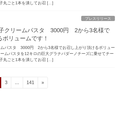
丸ごと1本を潰してお召 […]
プレスリリース
太子クリームパスタ 3000円 2から3名様で
るボリュームです！
ームパスタ 3000円 2から3名様でお召し上がり頂けるボリュー
リームパスタを12キロの巨大グラナパダーノチーズに乗せてチー
丸ごと1本を潰してお召 […]
ペ
ペ
3
…
141
»
ー
ー
ジ
ジ