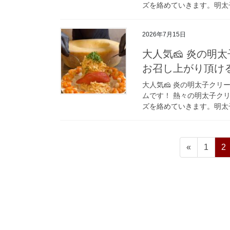
ズを絡めていきます。明太子
2026年7月15日
大人気🧀 炎の明
お召し上がり頂け
大人気🧀 炎の明太子クリ
ムです！ 熱々の明太子ク
ズを絡めていきます。明太子
投
ペ
ペ
«
1
2
稿
ー
ー
ジ
ジ
の
ペ
ー