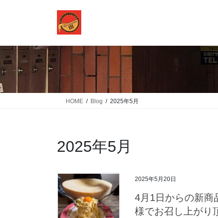
コ
ナ
ン
ビ
テ
ゲ
ン
ー
ツ
シ
に
ョ
移
ン
動
に
移
HOME
Blog
2025年5月
動
2025年5月
2025年5月20日
4月1日からの新商品
様でお召し上がり