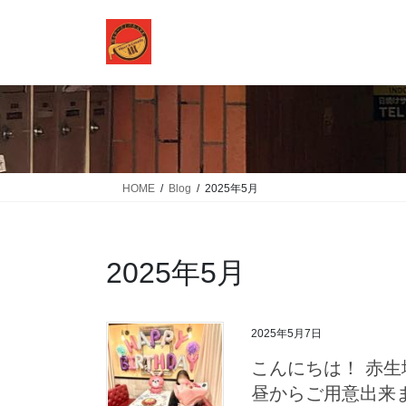
コ
ナ
ン
ビ
テ
ゲ
ン
ー
ツ
シ
に
ョ
移
ン
動
に
移
HOME
Blog
2025年5月
動
2025年5月
2025年5月7日
こんにちは！ 赤生地の
昼からご用意出来