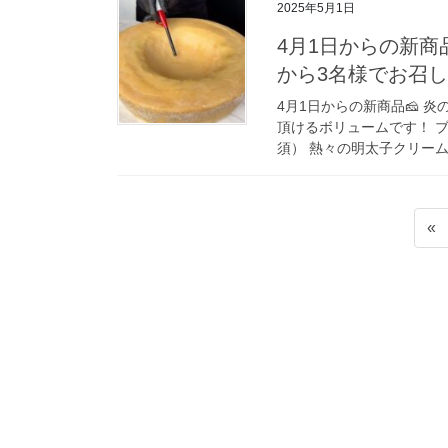
2025年5月1日
4月1日からの新商品
から3名様でお召
4月1日からの新商品🧀 
頂けるボリュームです！ ブ
須） 熱々の明太子クリームパ
投
«
稿
の
ペ
ー
ジ
送