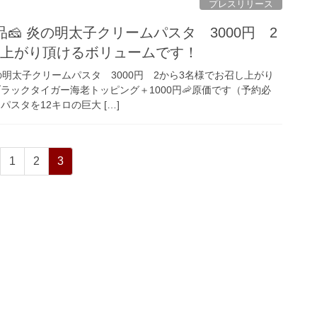
プレスリリース
🧀 炎の明太子クリームパスタ 3000円 2
し上がり頂けるボリュームです！
炎の明太子クリームパスタ 3000円 2から3名様でお召し上がり
ラックタイガー海老トッピング＋1000円🦐原価です（予約必
スタを12キロの巨大 […]
ペ
ペ
ペ
1
2
3
ー
ー
ー
ジ
ジ
ジ