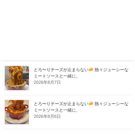
New Post !
バナナサンド、夜会で紹介された、爆発的！大人
気商品！サーロイン肉シカゴピザ
原価率70%
をこえる、北海道産サーロイン肉のローストビー
フをシカゴピザの周りにのせます。
2026年8月8日
とろ〜りチーズが止まらない
熱々ジューシーな
ミートソースと一緒に、
2026年8月7日
とろ〜りチーズが止まらない
熱々ジューシーな
ミートソースと一緒に、
2026年8月6日