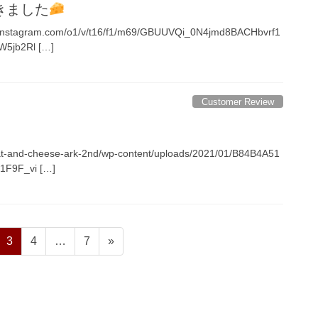
゙きました
cdninstagram.com/o1/v/t16/f1/m69/GBUUVQi_0N4jmd8BACHbvrf1
W5jb2Rl […]
Customer Review
eat-and-cheese-ark-2nd/wp-content/uploads/2021/01/B84B4A51
F9F_vi […]
ペ
ペ
ペ
3
4
…
7
»
ー
ー
ー
ジ
ジ
ジ