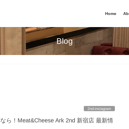
Home
Ab
Blog
2nd-instagram
！Meat&Cheese Ark 2nd 新宿店 最新情