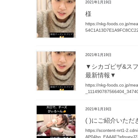
2021年1月19日
様
https://nkg-foods.co.jp/
54C1A13D7E1A9FC8CC223
2021年1月19日
▼シカゴピザ&スフレオ
最新情報▼
https://nkg-foods.co.jp/m
_111490787566404_34740
2021年1月19日
( )にご紹介いたた
https://scontent-nrt1-2.
AP04bq_EAAAF?efg=eyJ2