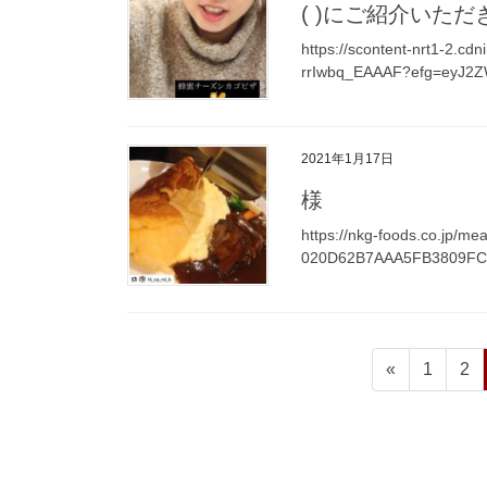
( )にご紹介いたた
https://scontent-nrt1-2.
rrIwbq_EAAAF?efg=eyJ2Z
2021年1月17日
様
https://nkg-foods.co.jp/m
020D62B7AAA5FB3809FC1
投
ペ
ペ
«
1
2
稿
ー
ー
ジ
ジ
の
ペ