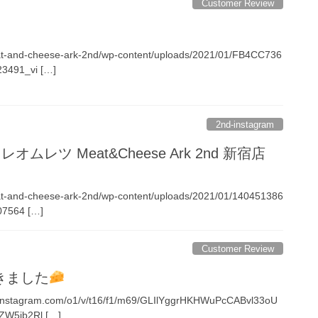
Customer Review
meat-and-cheese-ark-2nd/wp-content/uploads/2021/01/FB4CC736
491_vi […]
2nd-instagram
ムレツ Meat&Cheese Ark 2nd 新宿店
eat-and-cheese-ark-2nd/wp-content/uploads/2021/01/140451386
7564 […]
Customer Review
゙きました
cdninstagram.com/o1/v/t16/f1/m69/GLIlYggrHKHWuPcCABvl33oU
ZW5jb2Rl […]