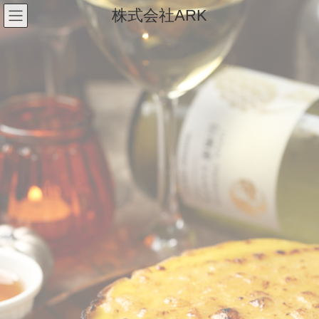
コ
ナ
株式会社ARK
ン
ビ
テ
ゲ
ン
ー
ツ
シ
に
ョ
移
ン
動
に
移
動