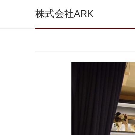
コ
ナ
ン
ビ
株式会社ARK
テ
ゲ
ン
ー
ツ
シ
に
ョ
移
ン
動
に
移
動