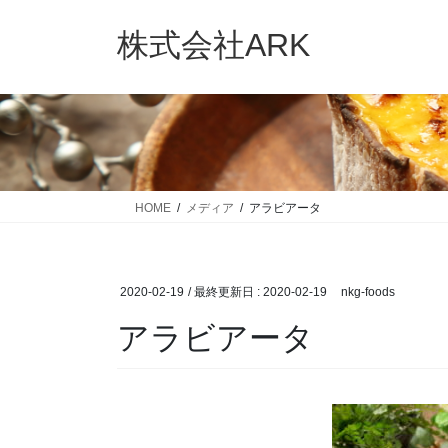
コ
ナ
ン
ビ
株式会社ARK
テ
ゲ
ン
ー
ツ
シ
に
ョ
移
ン
動
に
移
HOME
メディア
アラビアータ
動
2020-02-19
/ 最終更新日 :
2020-02-19
nkg-foods
アラビアータ