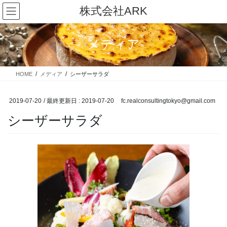
コ
ナ
株式会社ARK
ン
ビ
テ
ゲ
ン
ー
メディア
ツ
シ
に
ョ
移
ン
HOME
メディア
シーザーサラダ
動
に
移
動
2019-07-20
/ 最終更新日 :
2019-07-20
fc.realconsultingtokyo@gmail.com
シーザーサラダ