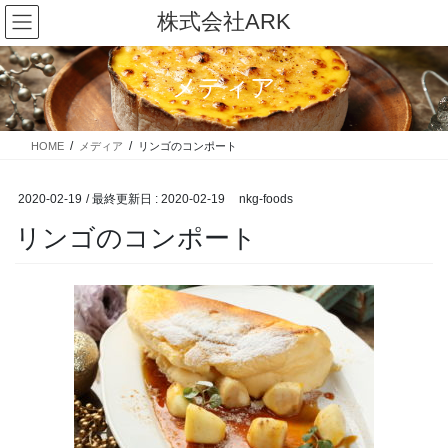
コ
ナ
株式会社ARK
ン
ビ
テ
ゲ
ン
ー
メディア
ツ
シ
に
ョ
移
ン
HOME
メディア
リンゴのコンポート
動
に
移
動
2020-02-19
/ 最終更新日 :
2020-02-19
nkg-foods
リンゴのコンポート