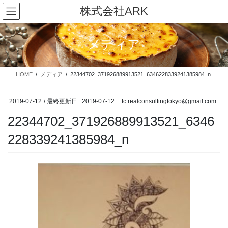
コ
ナ
株式会社ARK
ン
ビ
テ
ゲ
ン
ー
メディア
ツ
シ
に
ョ
移
ン
HOME
メディア
22344702_371926889913521_6346228339241385984_n
動
に
移
動
2019-07-12
/ 最終更新日 :
2019-07-12
fc.realconsultingtokyo@gmail.com
22344702_371926889913521_6346
228339241385984_n