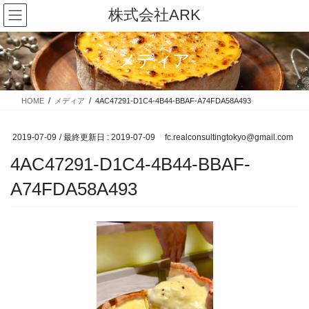
コ
ナ
株式会社ARK
ン
ビ
テ
ゲ
ン
ー
メディア
ツ
シ
に
ョ
移
ン
HOME
メディア
4AC47291-D1C4-4B44-BBAF-A74FDA58A493
動
に
移
動
2019-07-09
/ 最終更新日 :
2019-07-09
fc.realconsultingtokyo@gmail.com
4AC47291-D1C4-4B44-BBAF-
A74FDA58A493