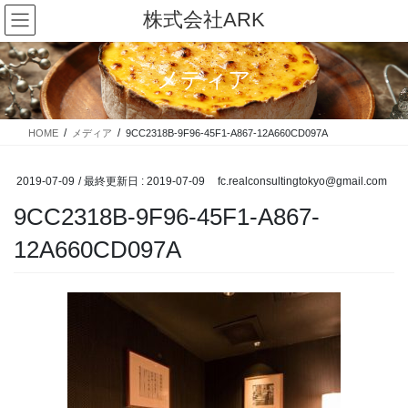
コ
ナ
株式会社ARK
ン
ビ
テ
ゲ
ン
ー
メディア
ツ
シ
に
ョ
移
ン
HOME
メディア
9CC2318B-9F96-45F1-A867-12A660CD097A
動
に
移
動
2019-07-09
/ 最終更新日 :
2019-07-09
fc.realconsultingtokyo@gmail.com
9CC2318B-9F96-45F1-A867-
12A660CD097A