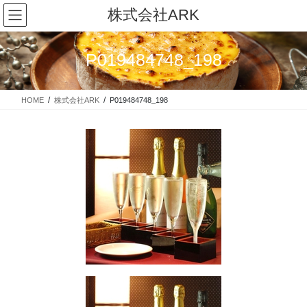
コ
ナ
株式会社ARK
ン
ビ
テ
ゲ
ン
ー
P019484748_198
ツ
シ
に
ョ
移
ン
HOME
株式会社ARK
P019484748_198
動
に
移
動