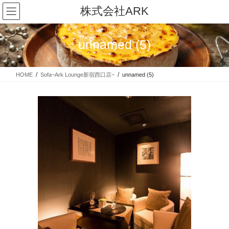
コ
ナ
株式会社ARK
ン
ビ
テ
ゲ
ン
ー
unnamed (5)
ツ
シ
に
ョ
移
ン
HOME
Sofa~Ark Lounge新宿西口店~
unnamed (5)
動
に
移
動