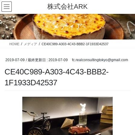
コ
ナ
株式会社ARK
ン
ビ
テ
ゲ
ン
ー
メディア
ツ
シ
に
ョ
移
ン
HOME
メディア
CE40C989-A303-4C43-BBB2-1F1933D42537
動
に
移
動
2019-07-09
/ 最終更新日 :
2019-07-09
fc.realconsultingtokyo@gmail.com
CE40C989-A303-4C43-BBB2-
1F1933D42537