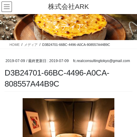
コ
ナ
株式会社ARK
ン
ビ
テ
ゲ
ン
ー
メディア
ツ
シ
に
ョ
移
ン
HOME
メディア
D3B24701-66BC-4496-A0CA-808557A44B9C
動
に
移
動
2019-07-09
/ 最終更新日 :
2019-07-09
fc.realconsultingtokyo@gmail.com
D3B24701-66BC-4496-A0CA-
808557A44B9C