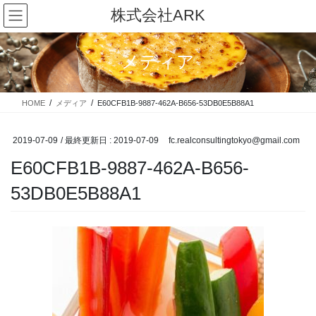
コ
ナ
株式会社ARK
ン
ビ
テ
ゲ
ン
ー
メディア
ツ
シ
に
ョ
移
ン
HOME
メディア
E60CFB1B-9887-462A-B656-53DB0E5B88A1
動
に
移
動
2019-07-09
/ 最終更新日 :
2019-07-09
fc.realconsultingtokyo@gmail.com
E60CFB1B-9887-462A-B656-
53DB0E5B88A1