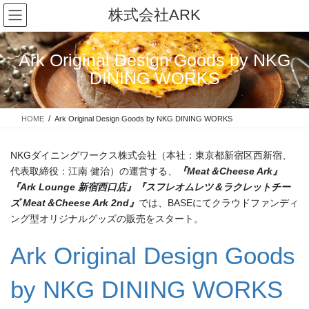
コ
ナ
株式会社ARK
ン
ビ
テ
ゲ
ン
ー
Ark Original Design Goods by NKG
ツ
シ
DINING WORKS
に
ョ
移
ン
動
に
HOME
Ark Original Design Goods by NKG DINING WORKS
移
動
NKGダイニングワークス株式会社（本社：東京都新宿区西新宿、
代表取締役：江南 健治）の運営する、
『Meat＆Cheese Ark』
『Ark Lounge 新宿西口店』『スフレオムレツ＆ラクレットチー
ズ Meat＆Cheese Ark 2nd』
では、BASEにてクラウドファンディ
ング型オリジナルグッズの販売をスタート。
Ark Original Design Goods
by NKG DINING WORKS