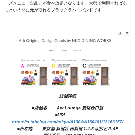
ーズメニュー全品』が食べ放題となります。大勢で利用すればあ
っという間に元が取れるブラックラバーバンドです。
店舗詳細
■店舗名 Ark Lounge 新宿西口店
■URL
https://s.tabelog.com/tokyo/A1304/A130401/13166157/
■所在地 東京都 新宿区 西新宿 1-4-5 明広ビル 4F