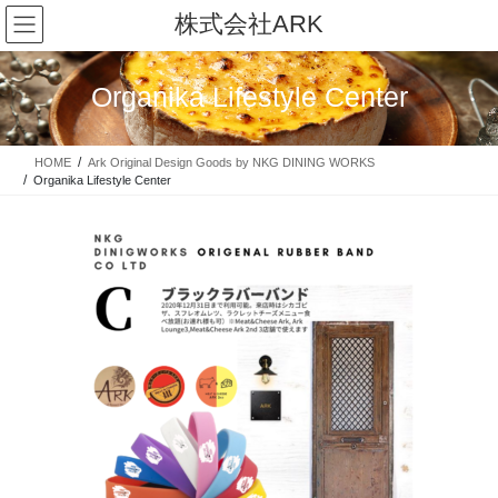
コ
ナ
株式会社ARK
ン
ビ
テ
ゲ
ン
ー
Organika Lifestyle Center
ツ
シ
に
ョ
移
ン
HOME
Ark Original Design Goods by NKG DINING WORKS
動
に
Organika Lifestyle Center
移
動