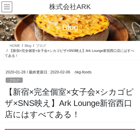
コ
ナ
株式会社ARK
ン
ビ
テ
ゲ
ン
ー
Blog
ツ
シ
に
ョ
移
ン
HOME
Blog
ブログ
動
に
【新宿×完全個室×女子会×シカゴピザ×SNS映え】Ark Lounge新宿西口店にはすべ
移
てある！
動
2020-01-28
/ 最終更新日 :
2020-02-06
nkg-foods
ブログ
【新宿×完全個室×女子会×シカゴピ
ザ×SNS映え】Ark Lounge新宿西口
店にはすべてある！