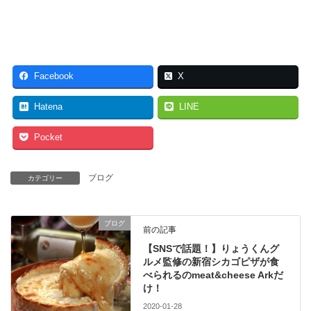
Facebook
X
Hatena
LINE
Pocket
ブログ
カテゴリー
ブログ
前の記事
【SNSで話題！】りょうくんグ
ルメ監修の新宿シカゴピザが食
べられるのmeat&cheese Arkだ
け！
2020-01-28