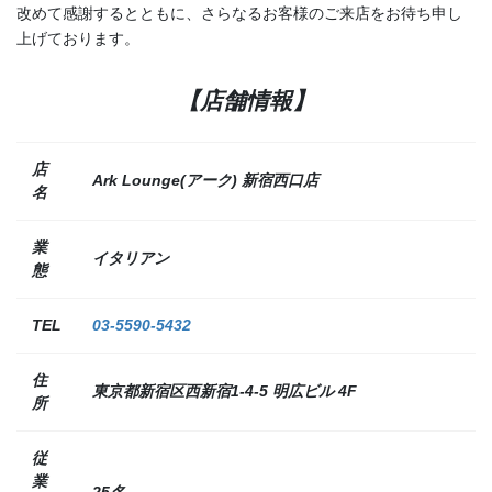
改めて感謝するとともに、さらなるお客様のご来店をお待ち申し
上げております。
【店舗情報】
店
Ark Lounge(アーク) 新宿西口店
名
業
イタリアン
態
TEL
03-5590-5432
住
東京都新宿区西新宿1-4-5 明広ビル 4F
所
従
業
25名