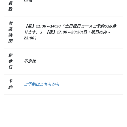
員
数
営
【昼】11:30～14:30「土日祝日コースご予約のみ承
業
ります。」
【夜】17:00～23:30(日・祝日のみ～
時
23:00）
間
定
休
不定休
日
予
ご予約はこちらから
約