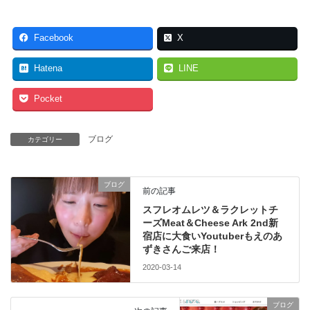
Facebook
X
Hatena
LINE
Pocket
ブログ
カテゴリー
ブログ
前の記事
スフレオムレツ＆ラクレットチ
ーズMeat＆Cheese Ark 2nd新
宿店に大食いYoutuberもえのあ
ずきさんご来店！
2020-03-14
ブログ