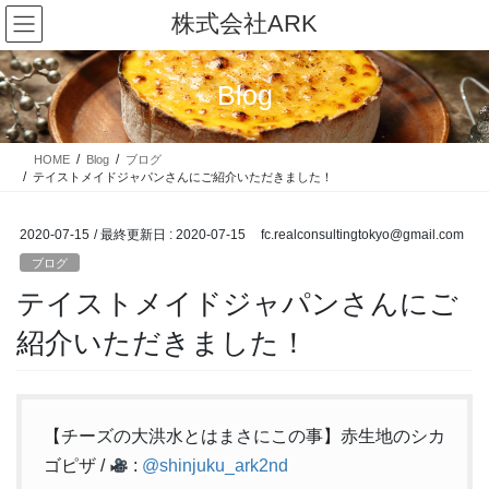
コ
ナ
株式会社ARK
ン
ビ
テ
ゲ
ン
ー
Blog
ツ
シ
に
ョ
移
ン
HOME
Blog
ブログ
動
に
テイストメイドジャパンさんにご紹介いただきました！
移
動
2020-07-15
/ 最終更新日 :
2020-07-15
fc.realconsultingtokyo@gmail.com
ブログ
テイストメイドジャパンさんにご
紹介いただきました！
【チーズの大洪水とはまさにこの事】赤生地のシカ
ゴピザ /
:
@shinjuku_ark2nd