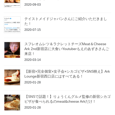
2020-09-03
テイストメイドジャパンさんにご紹介いただきまし
た！
2020-07-15
スフレオムレツ＆ラクレットチーズMeat＆Cheese
Ark 2nd新宿店に大食いYoutuberもえのあずきさんご
来店！
2020-03-14
【新宿×完全個室×女子会×シカゴピザ×SNS映え】Ark
Lounge新宿西口店にはすべてある！
2020-01-28
【SNSで話題！】りょうくんグルメ監修の新宿シカゴ
ピザが食べられるのmeat&cheese Arkだけ！
2020-01-28