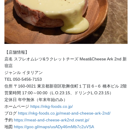
【店舗情報】
店名 スフレオムレツ&ラクレットチーズ Meat&Cheese Ark 2nd 新
宿店
ジャンル イタリアン
TEL 050-5456-7153
住所 〒160-0021 東京都新宿区歌舞伎町１丁目６−６ 橋本ビル 2階
営業時間 17:00～00:00（L.O.23:15、ドリンクL.O.23:15）
定休日 年中無休（年末年始のみ）
ホームページ
https://nkg-foods.co.jp/
ブログ
https://nkg-foods.co.jp/meat-and-cheese-ark-2nd/
予約
https://meat-and-cheese-ark2nd.owst.jp/
地図
https://goo.gl/maps/usADy46mMb7c2uVSA