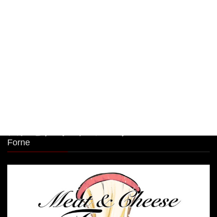
限定商品！
2026年8月8日
大人気🧀前日迄のご予約限定商品！ 明太子クリー
ムパスタボウル🧀
2026年8月7日
シカゴピザ＆ボルケーノパスタ Meat&Cheese
Forne