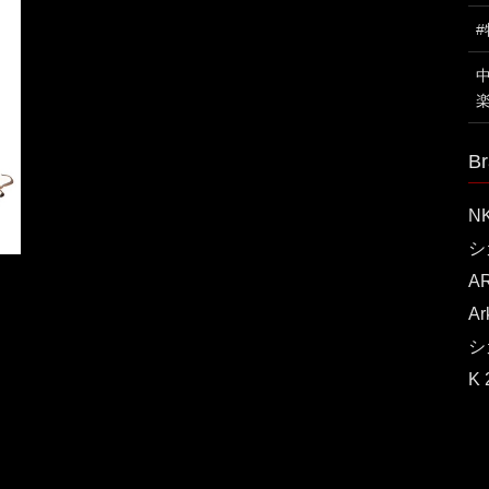
Br
N
シ
A
A
シ
K