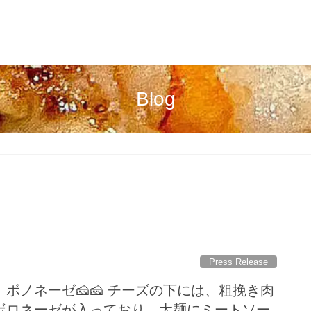
Blog
Press Release
ボノネーゼ🧀🧀 チーズの下には、粗挽き肉
ボロネーゼが入っており、太麺にミートソー