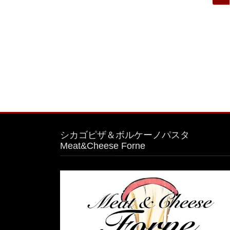
稿
ー
ジ
の
ペ
ー
ジ
送
り
シカゴピザ＆ボルケーノパスタ
Meat&Cheese Forne