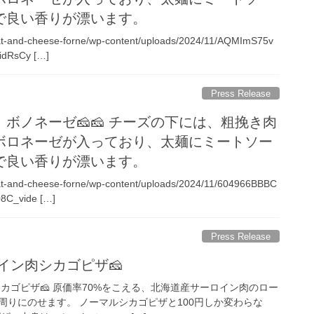
で良い香りが漂います。
meat-and-cheese-forne/wp-content/uploads/2024/11/AQMImS75v
idRsCy […]
Press Release
ボノネーゼ🧀🧀 チーズの下には、粗挽き肉
ボロネーゼが入っており、太麺にミートソー
で良い香りが漂います。
eat-and-cheese-forne/wp-content/uploads/2024/11/604966BBBC
C_vide […]
Press Release
イン肉シカゴピザ🧀
カゴピザ🧀 原価率70%をこえる、北海道産サーロイン肉のロー
周りにのせます。 ノーマルシカゴピザと100円しか変わらな