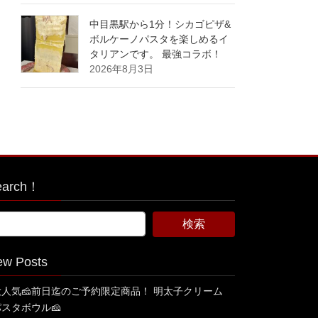
中目黒駅から1分！シカゴピザ&
ボルケーノパスタを楽しめるイ
タリアンです。 最強コラボ！
2026年8月3日
earch！
ew Posts
大人気🧀前日迄のご予約限定商品！ 明太子クリーム
パスタボウル🧀