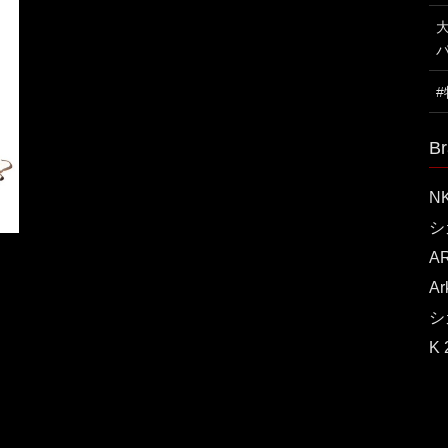
Br
N
シ
A
A
シ
K