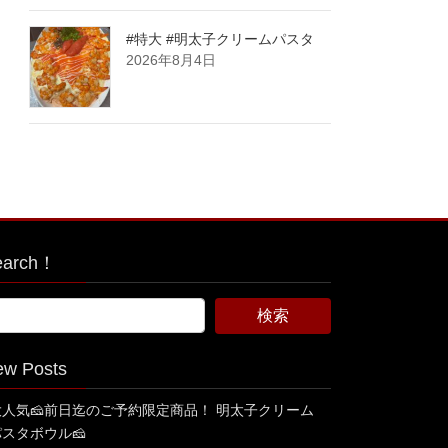
#特大 #明太子クリームパスタ
2026年8月4日
earch！
ew Posts
大人気🧀前日迄のご予約限定商品！ 明太子クリーム
パスタボウル🧀