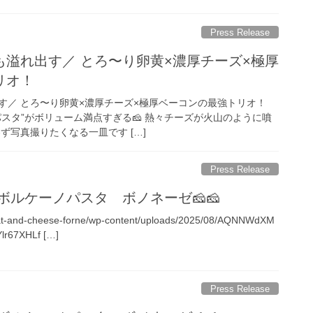
Press Release
溢れ出す／ とろ〜り卵黄×濃厚チーズ×極厚
リオ！
す／ とろ〜り卵黄×濃厚チーズ×極厚ベーコンの最強トリオ！
スタ”がボリューム満点すぎる🧀 熱々チーズが火山のように噴
ず写真撮りたくなる一皿です […]
Press Release
ボルケーノパスタ ボノネーゼ🧀🧀
meat-and-cheese-forne/wp-content/uploads/2025/08/AQNNWdXM
r67XHLf […]
Press Release