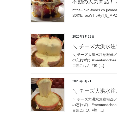
不動の人気商品！ 
https://nkg-foods.co.jp/m
S0fXEf-oxWTIbRyTj8_MP
2025年8月22日
＼ チーズ大洪水注意
＼ チーズ大洪水注意報️
の忘れずに #meatandche
目黒ごはん #蜂 […]
2025年8月21日
＼ チーズ大洪水注意
＼ チーズ大洪水注意報️
の忘れずに #meatandche
目黒ごはん #蜂 […]