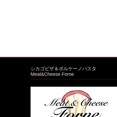
ジ
の
ペ
ー
ジ
送
り
シカゴピザ＆ボルケーノパスタ
Meat&Cheese Forne