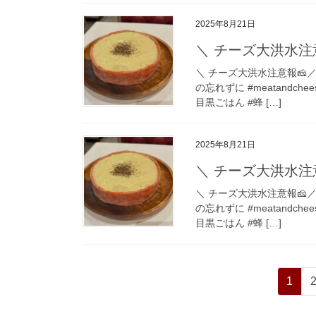
2025年8月21日
＼ チーズ大洪水注意
＼ チーズ大洪水注意報️
の忘れずに #meatandche
目黒ごはん #蜂 […]
2025年8月21日
＼ チーズ大洪水注意
＼ チーズ大洪水注意報️
の忘れずに #meatandche
目黒ごはん #蜂 […]
投
ペ
1
稿
ー