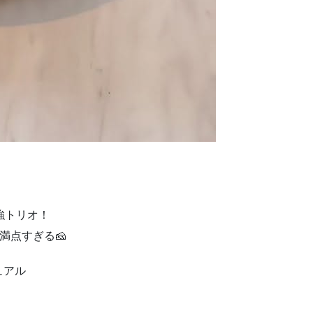
強トリオ！
満点すぎる🧀
ュアル