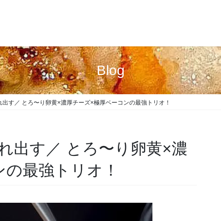
Blog
出す／ とろ〜り卵黄×濃厚チーズ×極厚ベーコンの最強トリオ！
れ出す／ とろ〜り卵黄×濃
ンの最強トリオ！