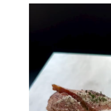
動
画
プ
レ
ー
ヤ
ー