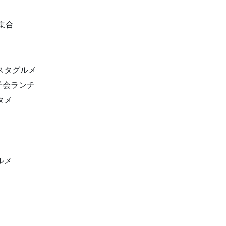
集合
ンスタグルメ
女子会ランチ
タメ
ルメ