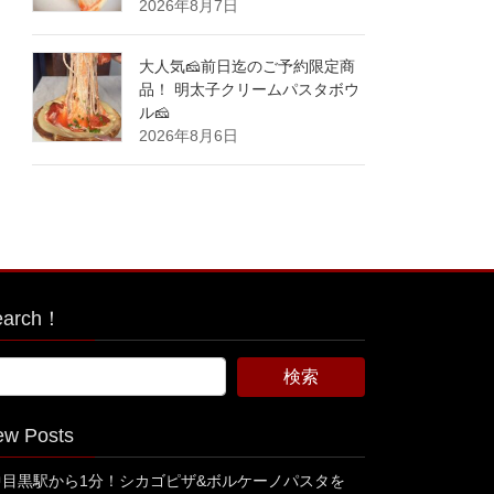
2026年8月7日
大人気🧀前日迄のご予約限定商
品！ 明太子クリームパスタボウ
ル🧀
2026年8月6日
earch！
ew Posts
中目黒駅から1分！シカゴピザ&ボルケーノパスタを