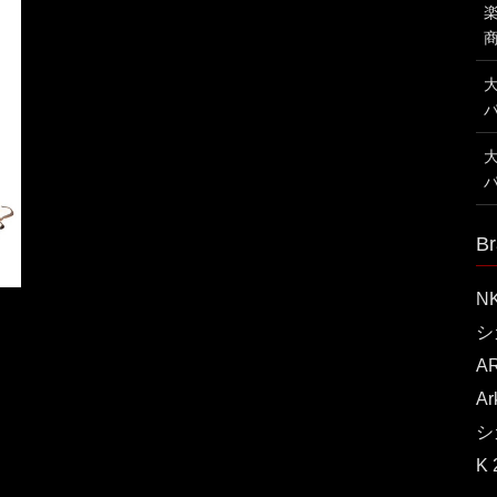
Br
N
シ
A
A
シ
K