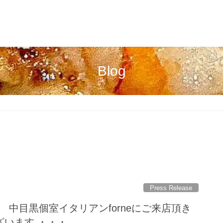
Blog
Press Release
et_r様 中目黒個室イタリアンforneにご来店頂き
ざいます ・・・