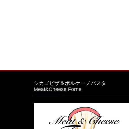
ー
ジ
送
り
シカゴピザ＆ボルケーノパスタ
Meat&Cheese Forne