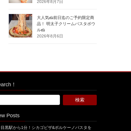
2026年8月7日
大人気🧀前日迄のご予約限定商
品！ 明太子クリームパスタボウ
ル🧀
2026年8月6日
earch！
ew Posts
中目黒駅から1分！シカゴピザ&ボルケーノパスタを