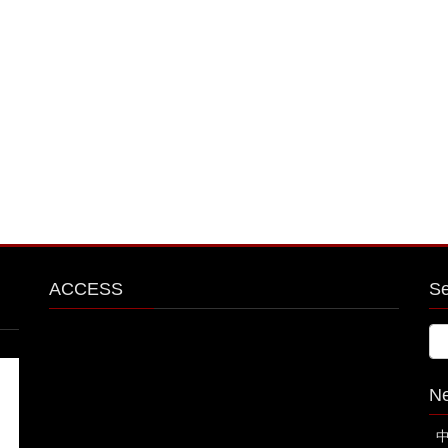
ACCESS
S
N