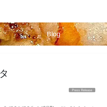
Blog
タ
Press Release