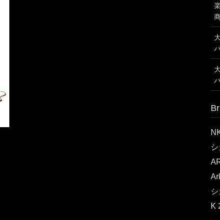
Br
N
シ
A
A
シ
K