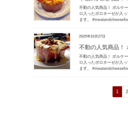
不動の人気商品！ ボルケー
ロ入ったボロネーゼが入っ
ます。 #meatandcheesefo
2025年10月27日
不動の人気商品！ 
不動の人気商品！ ボルケー
ロ入ったボロネーゼが入っ
ます。 #meatandcheesefo
投
ペ
1
稿
ー
ジ
の
ペ