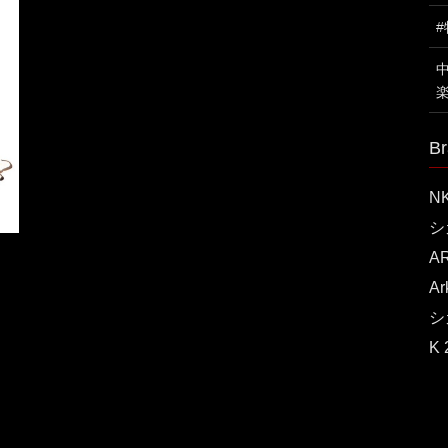
Br
N
シ
A
A
シ
K