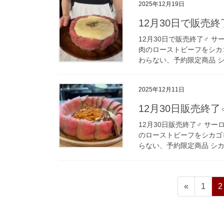
2025年12月19日
12月30日で販売終
12月30日で販売終了‍♂️
肉のローストビーフをシカ
わらない、予約限定商品 シ
2025年12月11日
12月30日販売終了
12月30日販売終了‍♂️ 
のローストビーフをシカゴ
らない、予約限定商品 シカ
投
ペ
«
1
2
稿
ー
ジ
の