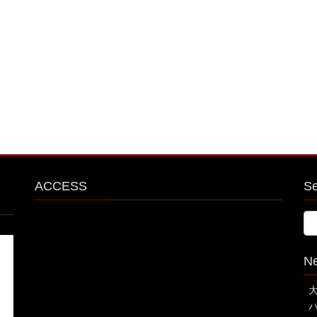
ACCESS
S
N