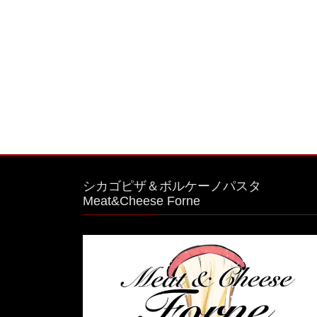
ペ
ー
ジ
送
り
シカゴピザ＆ボルケーノパスタ
Meat&Cheese Forne