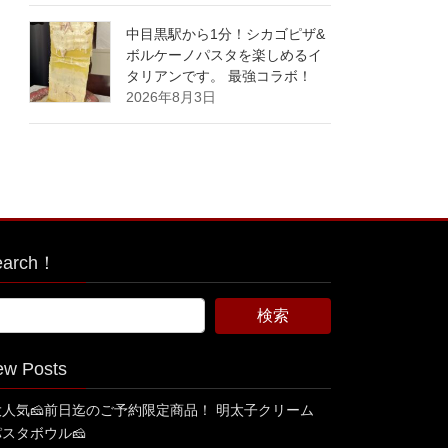
中目黒駅から1分！シカゴピザ&
ボルケーノパスタを楽しめるイ
タリアンです。 最強コラボ！
2026年8月3日
earch！
ew Posts
大人気🧀前日迄のご予約限定商品！ 明太子クリーム
パスタボウル🧀