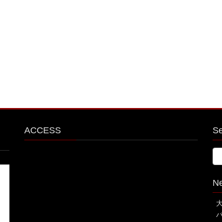
ACCESS
S
N