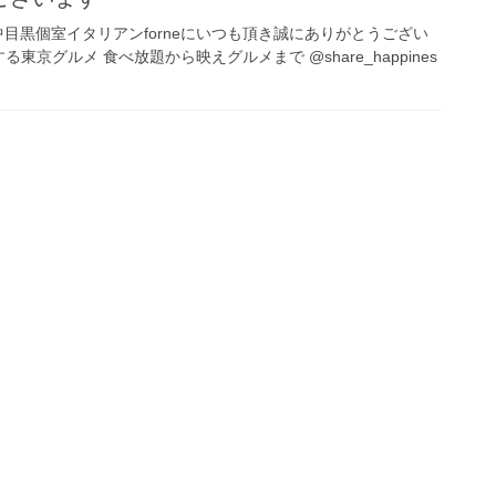
_05様 中目黒個室イタリアンforneにいつも頂き誠にありがとうござい
東京グルメ︎ 食べ放題から映えグルメまで️ @share_happines