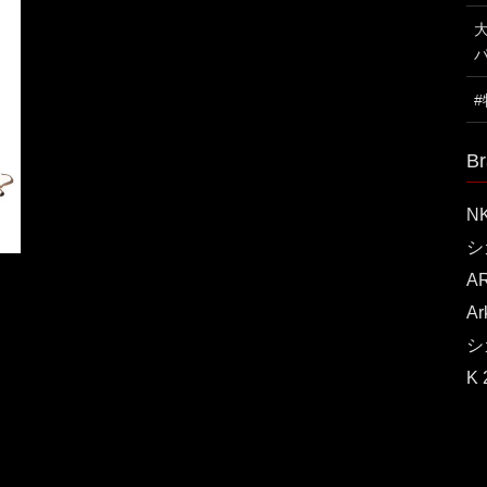
Br
N
シ
A
A
シ
K