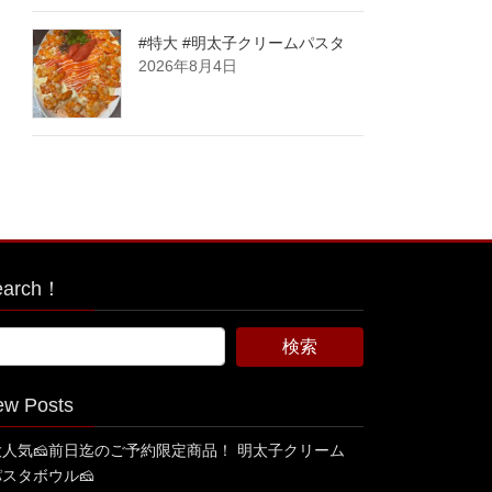
#特大 #明太子クリームパスタ
2026年8月4日
earch！
ew Posts
大人気🧀前日迄のご予約限定商品！ 明太子クリーム
パスタボウル🧀