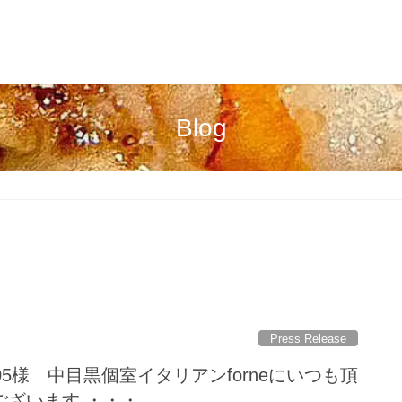
Blog
Press Release
ess_05様 中目黒個室イタリアンforneにいつも頂
ございます ・・・