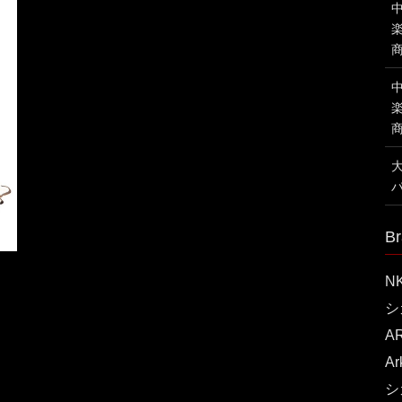
Br
N
シ
A
A
シ