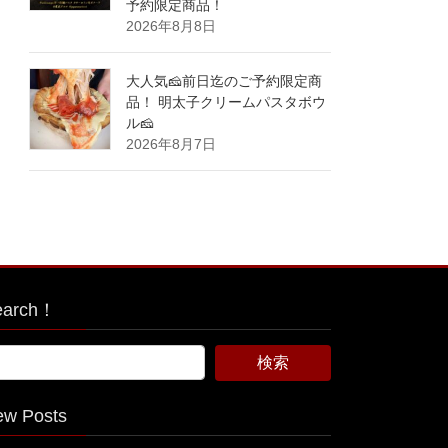
予約限定商品！
2026年8月8日
大人気🧀前日迄のご予約限定商
品！ 明太子クリームパスタボウ
ル🧀
2026年8月7日
earch！
ew Posts