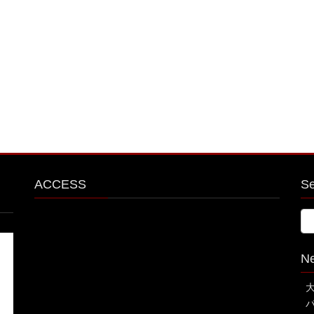
ACCESS
S
N