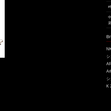
Br
N
シ
A
A
シ
K