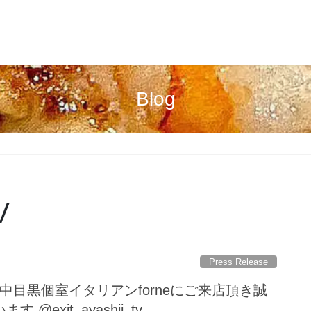
Blog
V
Press Release
i_tv様 中目黒個室イタリアンforneにご来店頂き誠
@exit_ayashii_tv