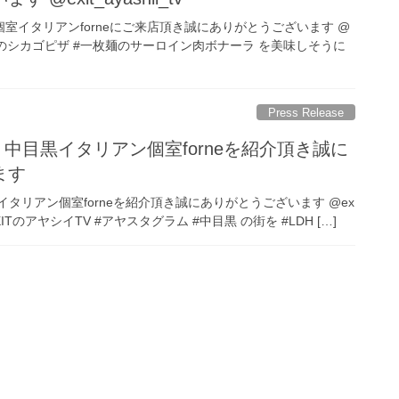
様 中目黒個室イタリアンforneにご来店頂き誠にありがとうございます @
 様 #赤生地のシカゴピザ #一枚麺のサーロイン肉ボナーラ を美味しそうに
Press Release
_tv 様 中目黒イタリアン個室forneを紹介頂き誠に
ます
様 中目黒イタリアン個室forneを紹介頂き誠にありがとうございます @ex
・ #EXITのアヤシイTV #アヤスタグラム #中目黒 の街を #LDH […]