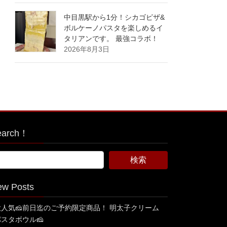
中目黒駅から1分！シカゴピザ&
ボルケーノパスタを楽しめるイ
タリアンです。 最強コラボ！
2026年8月3日
earch！
ew Posts
大人気🧀前日迄のご予約限定商品！ 明太子クリーム
パスタボウル🧀