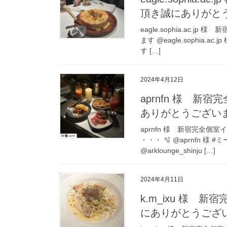
頂き誠にありがと
eagle.sophia.ac.
ます @eagle.sophia
す […]
2024年4月12日
aprnfn 様 新宿
ありがとうござい
aprnfn 様 新宿完全個
・・・ 🫧 @aprnfn
@arklounge_shinju […]
2024年4月11日
k.m_ixu 様 新
にありがとうござ