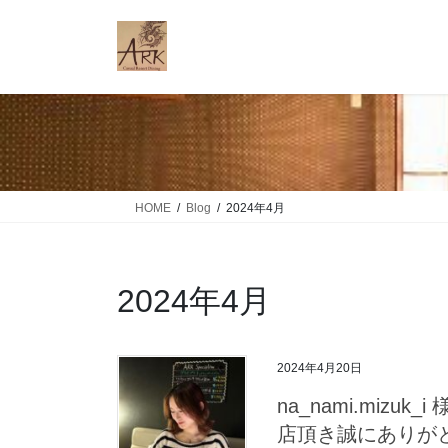
コ
ナ
ン
ビ
テ
ゲ
ン
ー
ツ
シ
に
ョ
移
ン
動
に
移
HOME
Blog
2024年4月
動
2024年4月
2024年4月20日
na_nami.mizu
店頂き誠にありが