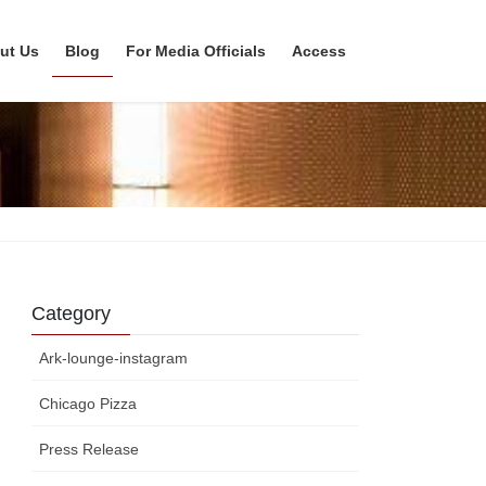
ut Us
Blog
For Media Officials
Access
Category
Ark-lounge-instagram
Chicago Pizza
Press Release