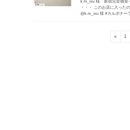
k.m_ixu 様 新宿完全
・・・ このお店に入った
@k.m_ixu 様 #カルボナーラ
投
ペ
«
1
稿
ー
ジ
の
ペ
ー
ジ
送
り