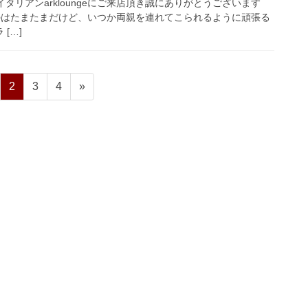
個室イタリアンarkloungeにご来店頂き誠にありがとうございます
のはたまたまだけど、いつか両親を連れてこられるように頑張る
 […]
ペ
ペ
ペ
2
3
4
»
ー
ー
ー
ジ
ジ
ジ