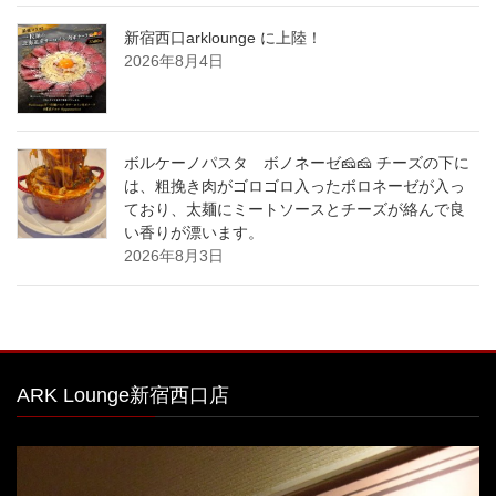
新宿西口arklounge に上陸！
2026年8月4日
ボルケーノパスタ ボノネーゼ🧀🧀 チーズの下に
は、粗挽き肉がゴロゴロ入ったボロネーゼが入っ
ており、太麺にミートソースとチーズが絡んで良
い香りが漂います。
2026年8月3日
ARK Lounge新宿西口店