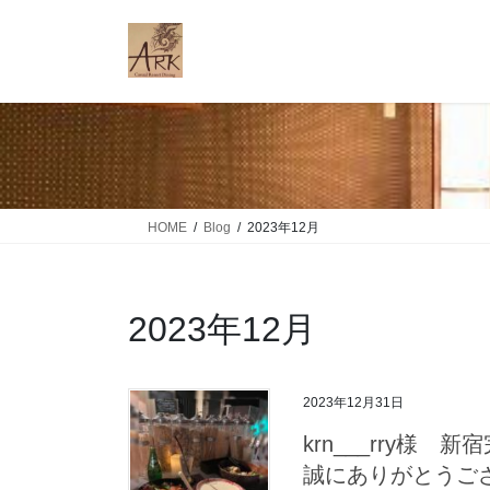
コ
ナ
ン
ビ
テ
ゲ
ン
ー
ツ
シ
に
ョ
移
ン
動
に
移
HOME
Blog
2023年12月
動
2023年12月
2023年12月31日
krn___rry様 
誠にありがとうご