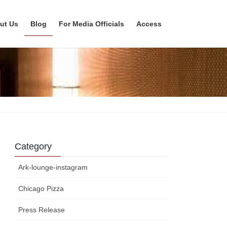
ut Us
Blog
For Media Officials
Access
Category
Ark-lounge-instagram
Chicago Pizza
Press Release