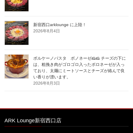
新宿西口arklounge に上陸！
2026年8月4日
ボルケーノパスタ ボノネーゼ🧀🧀 チーズの下に
は、粗挽き肉がゴロゴロ入ったボロネーゼが入っ
ており、太麺にミートソースとチーズが絡んで良
い香りが漂います。
2026年8月3日
ARK Lounge新宿西口店