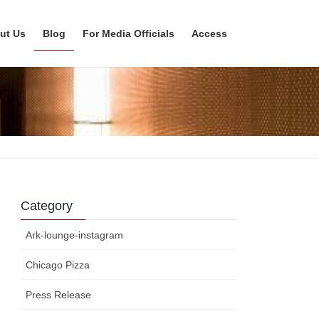
ut Us
Blog
For Media Officials
Access
Category
Ark-lounge-instagram
Chicago Pizza
Press Release