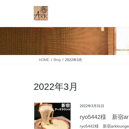
コ
ナ
ン
ビ
テ
ゲ
ン
ー
ツ
シ
に
ョ
移
ン
動
に
移
HOME
Blog
2022年3月
動
2022年3月
2022年3月31日
ryo5442様 新宿ark
ryo5442様 新宿arkl