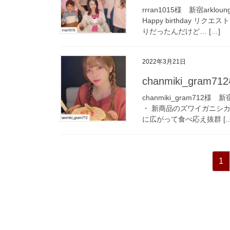
rrran1015様 新宿ar
Happy birthday 
りだったんだけど… […]
2022年3月21日
chanmiki_gram7
chanmiki_gram712
・ 新商品のズワイガニシ
に広がって食べ応え抜群 […
投
ペ
1
稿
ー
ジ
の
ペ
ー