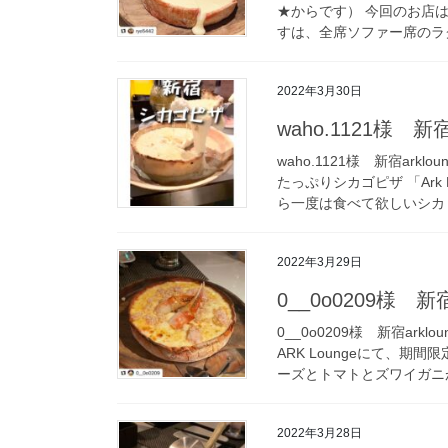
★からです） 今回のお店
すは、全席ソファー席のラグ
2022年3月30日
waho.1121様 新宿a
waho.1121様 新宿ar
たっぷりシカゴピザ 「Ark
ら一度は食べて欲しいシカ [
2022年3月29日
0__0o0209様 新宿a
0__0o0209様 新宿ar
ARK Loungeにて、期
ーズとトマトとズワイガニが
2022年3月28日