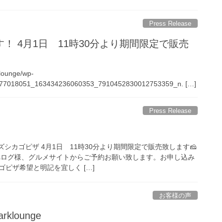
Press Release
！ 4月1日 11時30分より期間限定で販売
-lounge/wp-
3/277018051_163434236060353_7910452830012753359_n. […]
Press Release
ズシカゴピザ 4月1日 11時30分より期間限定で販売致します🧀
食べログ様、グルメサイトからご予約お願い致します。お申し込み
ピザ希望と明記を宜しく […]
お客様の声
rklounge