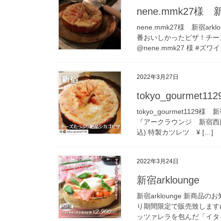
nene.mmk27様 新
nene.mmk27様 新宿a
番おいしかったピザ！チー
@nene.mmk27 様 #ズワイ
2022年3月27日
tokyo_gourmet1
tokyo_gourmet112
『アークラウンジ 新宿西口
込) 特製カツレツ ¥ […]
2022年3月24日
新宿arklounge
新宿arklounge 新商品
り期間限定で販売致します
ッツァレラを包んだ「イタリ