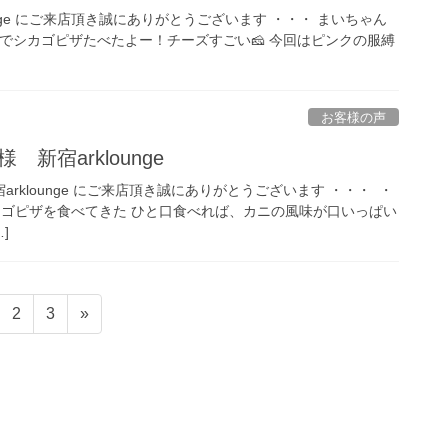
klounge にご来店頂き誠にありがとうございます ・・・ まいちゃん
リクエストでシカゴピザたべたよー！チーズすごい🧀 今回はピンクの服縛
お客様の声
12様 新宿arklounge
様 新宿arklounge にご来店頂き誠にありがとうございます ・・・ ‍ ・
カゴピザを食べてきた ひと口食べれば、カニの風味が口いっぱい
]
ペ
ペ
2
3
»
ー
ー
ジ
ジ