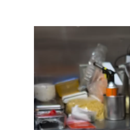
動
画
プ
レ
ー
ヤ
ー