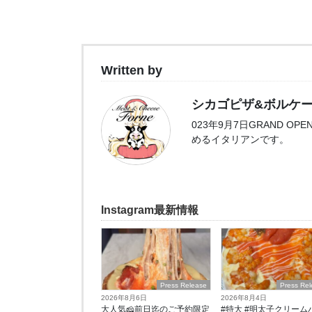
Written by
シカゴピザ&ボルケーノパス
023年9月7日GRAND 
めるイタリアンです。
Instagram最新情報
Press Release
Press Re
2026年8月6日
2026年8月4日
大人気🧀前日迄のご予約限定
#特大 #明太子クリーム