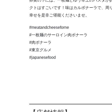
卵黄の下には、一枚麺とゆう帯上のパスタが
クトはすごいです！味はカルボナーラで、周
幸せを是非ご堪能くださいませ。
#meatandcheeseforne
#一枚麺のサーロイン肉ボナーラ
#肉ボナーラ
#東京グルメ
#japanesefood