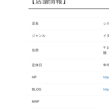
【店舗情報】
店名
シカ
ジャンル
イ
〒1
住所
階
定休日
年
HP
http
BLOG
htt
MAP