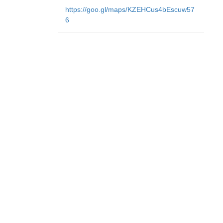
https://goo.gl/maps/KZEHCus4bEscuw57
6