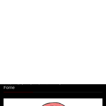
大人気🧀前日迄のご予約限定商品！ 明太子クリー
ムパスタボウル🧀
2026年8月7日
大人気🧀前日迄のご予約限定商品！ 明太子クリー
ムパスタボウル🧀
2026年8月6日
シカゴピザ＆ボルケーノパスタ Meat&Cheese
Forne