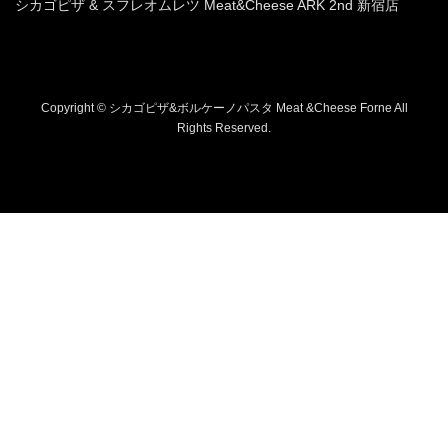
シカゴピザ & スフレオムレツ Meat&Cheese ARK 2nd 新宿店
Copyright © シカゴピザ&ボルケーノパスタ Meat &Cheese Forne All
Rights Reserved.