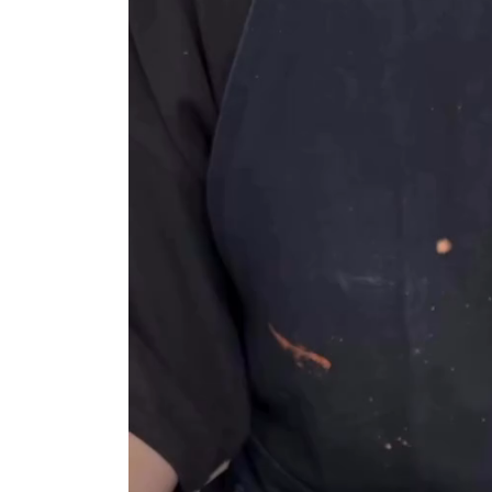
プ
レ
ー
ヤ
ー