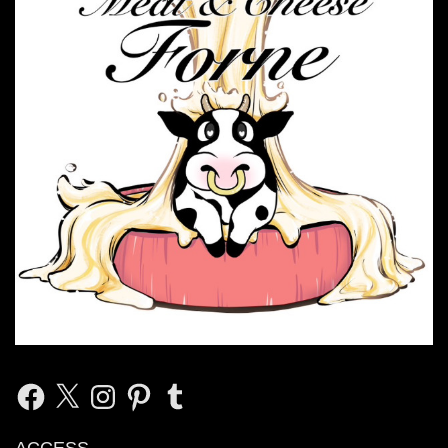
Facebook
X
Instagram
Pinterest
Tumblr
ACCESS