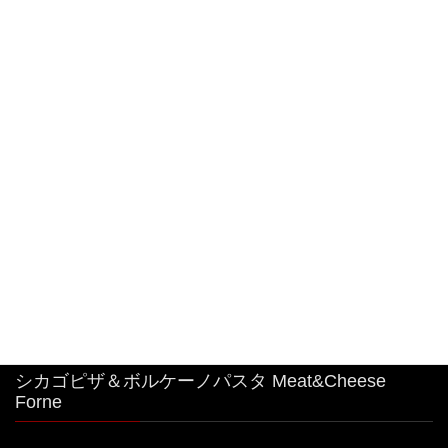
2026年8月6日
#特大 #明太子クリームパスタ
2026年8月4日
中目黒駅から1分！シカゴピザ&ボルケーノパスタ
を楽しめるイタリアンです。 最強コラボ！
2026年8月3日
シカゴピザ＆ボルケーノパスタ Meat&Cheese
Forne