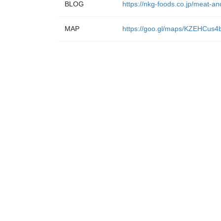
BLOG
https://nkg-foods.co.jp/meat-a
MAP
https://goo.gl/maps/KZEHCus