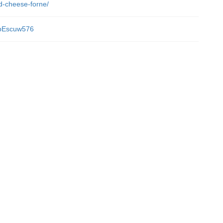
nd-cheese-forne/
4bEscuw576