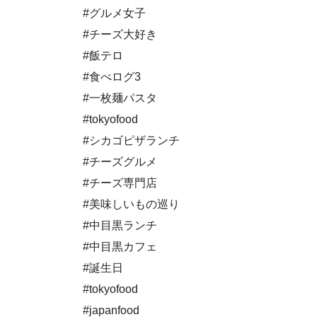
#グルメ女子
#チーズ大好き
#飯テロ
#食べログ3
#一枚麺パスタ
#tokyofood
#シカゴピザランチ
#チーズグルメ
#チーズ専門店
#美味しいもの巡り
#中目黒ランチ
#中目黒カフェ
#誕生日
#tokyofood
#japanfood