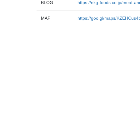
BLOG
https://nkg-foods.co.jp/meat-a
MAP
https://goo.gl/maps/KZEHCus