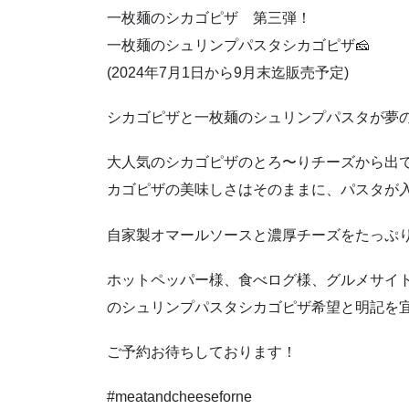
一枚麺のシカゴピザ 第三弾！
一枚麺のシュリンプパスタシカゴピザ🧀
(2024年7月1日から9月末迄販売予定)
シカゴピザと一枚麺のシュリンプパスタが夢
大人気のシカゴピザのとろ〜りチーズから出
カゴピザの美味しさはそのままに、パスタが
自家製オマールソースと濃厚チーズをたっぷ
ホットペッパー様、食べログ様、グルメサイ
のシュリンプパスタシカゴピザ希望と明記を
ご予約お待ちしております！
#meatandcheeseforne