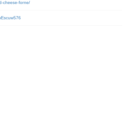
nd-cheese-forne/
4bEscuw576