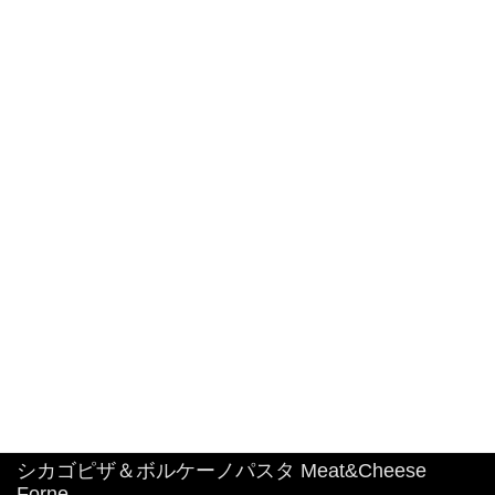
大人気🧀前日迄のご予約限定商品！ 明太子クリー
ムパスタボウル🧀
2026年8月6日
#特大 #明太子クリームパスタ
2026年8月4日
中目黒駅から1分！シカゴピザ&ボルケーノパスタ
を楽しめるイタリアンです。 最強コラボ！
2026年8月3日
シカゴピザ＆ボルケーノパスタ Meat&Cheese
Forne