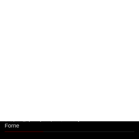
限定商品！
2026年8月8日
大人気🧀前日迄のご予約限定商品！ 明太子クリー
ムパスタボウル🧀
2026年8月7日
大人気🧀前日迄のご予約限定商品！ 明太子クリー
ムパスタボウル🧀
2026年8月6日
シカゴピザ＆ボルケーノパスタ Meat&Cheese
Forne