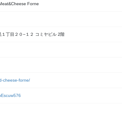
&Cheese Forne
目黒１丁目２０−１２ コミヤビル 2階
nd-cheese-forne/
4bEscuw576