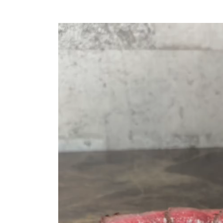
動
画
プ
レ
ー
ヤ
ー